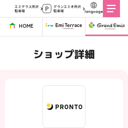
ペ
エミテラス所沢
グランエミオ所沢
駐車場
駐車場
language
ー
ジ
HOME
内
を
TOPページ
イベントニュース
ショップニュース
ショップガイド
ショップ詳細
移
動
グルメガイド
営業時間
サービス案内
アクセス
す
施設案内
駐車場
る
た
イベントスペース
よくある質問
め
公式アプリ
スタッフ募集
の
ご意見・お問い合わせ
リ