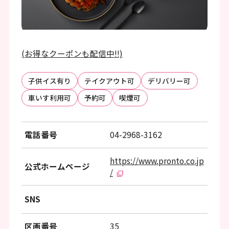
ッ
タ
ー
情
(お得なクーポンも配信中!!)
報
子供イス有り
テイクアウト可
デリバリー可
へ
車いす利用可
予約可
喫煙可
移
動
電話番号
04-2968-3162
し
ま
https://www.pronto.co.jp
公式ホームページ
/
す
SNS
区画番号
35