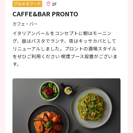
ン
1F
グルメ＆フード
CAFFE&BAR PRONTO
ク
で
カフェ・バー
す
イタリアンバールをコンセプトに朝はモーニン
グ、昼はパスタでランチ、夜はキッサカバとして
本
リニューアルしました。プロントの酒場スタイル
文
をぜひご利用ください 喫煙ブース設置がございま
へ
す。
移
動
し
ま
す
フ