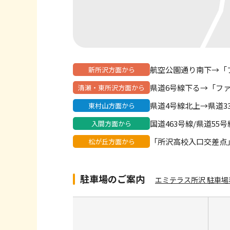
航空公園通り南下→「
新所沢方面から
県道6号線下る→「フ
清瀬・東所沢方面から
県道4号線北上→県道3
東村山方面から
国道463号線/県道5
入間方面から
「所沢高校入口交差点
松が丘方面から
駐車場のご案内
エミテラス所沢 駐車