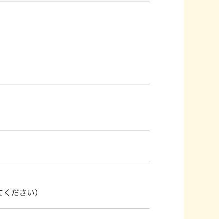
。
てください）