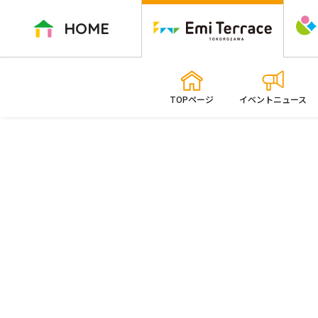
ペ
ー
HOME
ジ
内
を
移
TOPページ
イベントニュース
動
す
る
た
め
の
リ
ン
ク
で
す
本
文