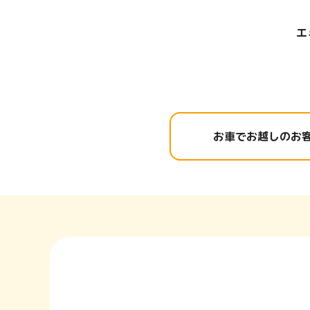
エ
お車で
お越しのお