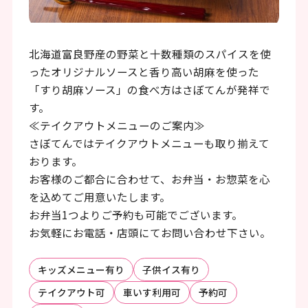
ッ
タ
ー
北海道富良野産の野菜と十数種類のスパイスを使
情
ったオリジナルソースと香り高い胡麻を使った
「すり胡麻ソース」の食べ方はさぼてんが発祥で
報
す。
へ
≪テイクアウトメニューのご案内≫
移
さぼてんではテイクアウトメニューも取り揃えて
おります。
動
お客様のご都合に合わせて、お弁当・お惣菜を心
し
を込めてご用意いたします。
ま
お弁当1つよりご予約も可能でございます。
お気軽にお電話・店頭にてお問い合わせ下さい。
す
キッズメニュー有り
子供イス有り
テイクアウト可
車いす利用可
予約可