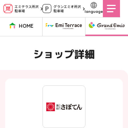
ペ
エミテラス所沢
グランエミオ所沢
駐車場
駐車場
language
ー
ジ
HOME
内
を
TOPページ
イベントニュース
ショップニュース
ショップガイド
ショップ詳細
移
動
グルメガイド
営業時間
サービス案内
アクセス
す
施設案内
駐車場
る
た
イベントスペース
よくある質問
め
公式アプリ
スタッフ募集
の
ご意見・お問い合わせ
リ