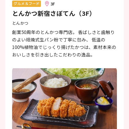
ン
3F
グルメ＆フード
とんかつ新宿さぼてん（3F）
ク
で
とんかつ
す
創業50周年のとんかつ専門店。 香ばしさと歯触り
のよい焙焼式生パン粉で丁寧に包み、 低温の
本
100%植物油でじっくり揚げたかつは、素材本来の
文
おいしさを引き出したこだわりの逸品。
へ
移
動
し
ま
す
フ