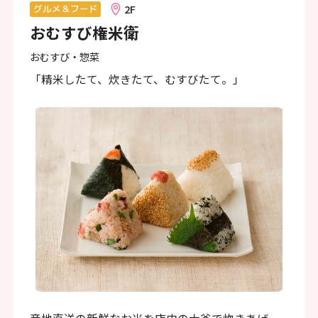
ン
2F
グルメ＆フード
おむすび権米衛
ク
で
おむすび・惣菜
す
「精米したて、炊きたて、むすびたて。」
本
文
へ
移
動
し
ま
す
フ