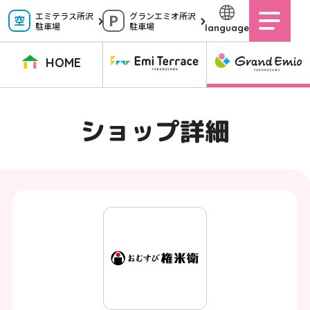
ペ
エミテラス所沢
グランエミオ所沢
駐車場
駐車場
language
ー
ジ
HOME
内
を
TOPページ
イベントニュース
ショップニュース
ショップガイド
ショップ詳細
移
動
グルメガイド
営業時間
サービス案内
アクセス
す
施設案内
駐車場
る
た
イベントスペース
よくある質問
め
公式アプリ
スタッフ募集
の
ご意見・お問い合わせ
リ