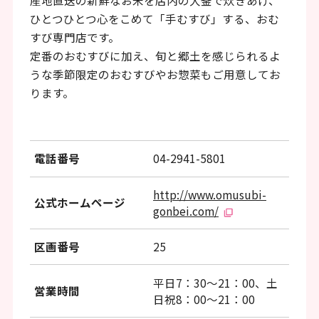
産地直送の新鮮なお米を店内の大釜で炊きあげ、
ッ
ひとつひとつ心をこめて「手むすび」する、おむ
タ
すび専門店です。
ー
定番のおむすびに加え、旬と郷土を感じられるよ
情
うな季節限定のおむすびやお惣菜もご用意してお
ります。
報
へ
移
電話番号
04-2941-5801
動
http://www.omusubi-
し
公式ホームページ
gonbei.com/
ま
す
区画番号
25
平日7：30～21：00、土
営業時間
日祝8：00～21：00