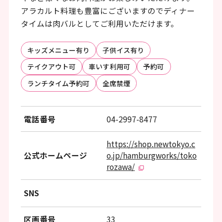
ッ
アラカルト料理も豊富にございますのでディナー
タ
タイムは肉バルとしてご利用いただけます。
ー
キッズメニュー有り
子供イス有り
情
テイクアウト可
車いす利用可
予約可
報
ランチタイム予約可
全席禁煙
へ
移
電話番号
04-2997-8477
動
し
https://shop.newtokyo.c
ま
公式ホームページ
o.jp/hamburgworks/toko
rozawa/
す
SNS
区画番号
33