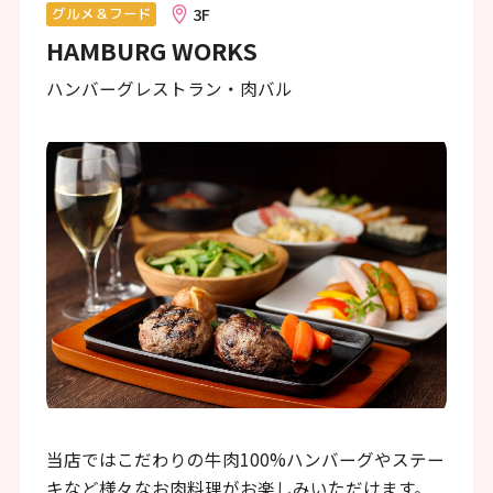
ン
3F
グルメ＆フード
HAMBURG WORKS
ク
で
ハンバーグレストラン・肉バル
す
本
文
へ
移
動
し
ま
す
フ
当店ではこだわりの牛肉100%ハンバーグやステー
キなど様々なお肉料理がお楽しみいただけます。