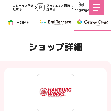
ペ
エミテラス所沢
グランエミオ所沢
駐車場
駐車場
language
ー
ジ
HOME
内
を
TOPページ
イベントニュース
ショップニュース
ショップガイド
ショップ詳細
移
動
グルメガイド
営業時間
サービス案内
アクセス
す
施設案内
駐車場
る
た
イベントスペース
よくある質問
め
公式アプリ
スタッフ募集
の
ご意見・お問い合わせ
リ