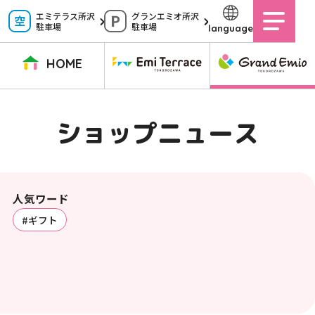
ペ
エミテラス所沢
グランエミオ所沢
駐車場
駐車場
language
ー
ジ
HOME
内
を
TOPページ
イベントニュース
ショップニュース
ショップガイド
ショップニュース
移
動
グルメガイド
営業時間
サービス案内
アクセス
す
施設案内
駐車場
人気ワード
る
#ギフト
た
イベントスペース
よくある質問
め
公式アプリ
スタッフ募集
の
ご意見・お問い合わせ
リ