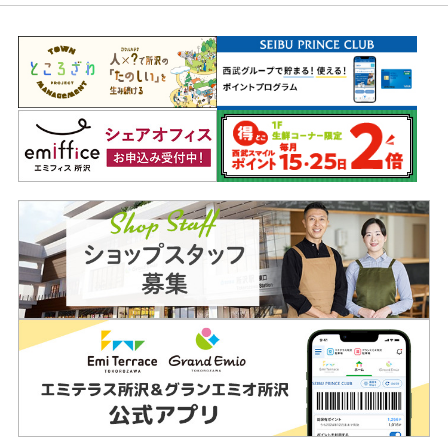
ッ
タ
ー
情
報
へ
移
動
し
ま
す