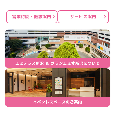
ン
ク
営業時間・施設案内
サービス案内
で
す
本
文
へ
移
エミテラス所沢 ＆ グランエミオ所沢について
動
し
ま
す
イベントスペースのご案内
フ