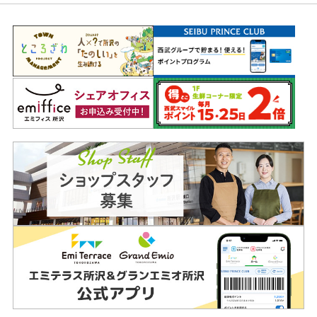
ッ
タ
ー
情
報
へ
移
動
し
ま
す