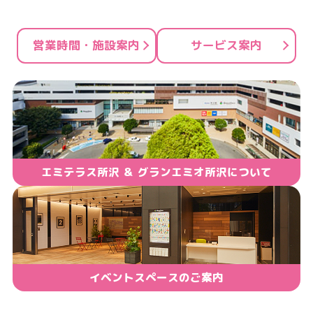
ン
ク
営業時間・施設案内
サービス案内
で
す
本
文
へ
移
エミテラス所沢 ＆ グランエミオ所沢について
動
し
ま
す
イベントスペースのご案内
フ