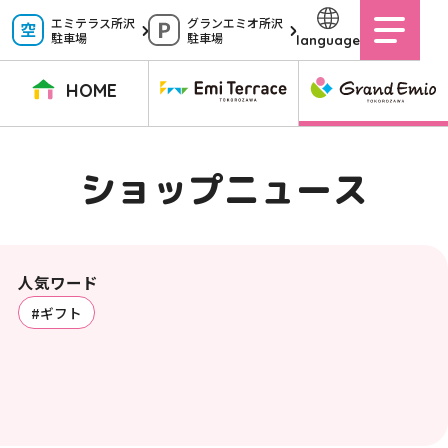
ペ
エミテラス所沢
グランエミオ所沢
駐車場
駐車場
language
ー
ジ
HOME
内
を
TOPページ
イベントニュース
ショップニュース
ショップガイド
ショップニュース
移
動
グルメガイド
営業時間
サービス案内
アクセス
す
施設案内
駐車場
人気ワード
る
#ギフト
た
イベントスペース
よくある質問
め
公式アプリ
スタッフ募集
の
ご意見・お問い合わせ
リ