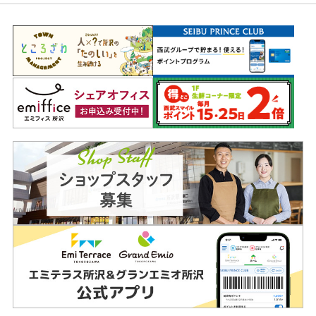
ッ
タ
ー
情
報
へ
移
動
し
ま
す