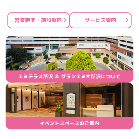
ン
ク
営業時間・施設案内
サービス案内
で
す
本
文
へ
移
エミテラス所沢 ＆ グランエミオ所沢について
動
し
ま
す
イベントスペースのご案内
フ