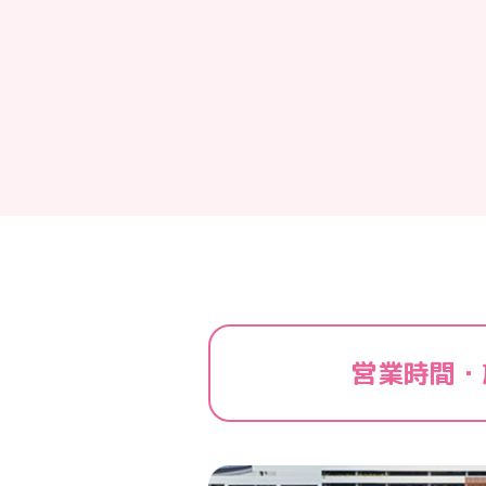
へ
移
動
し
ま
す
フ
ッ
タ
ー
情
報
へ
移
営業時間・
動
し
ま
す