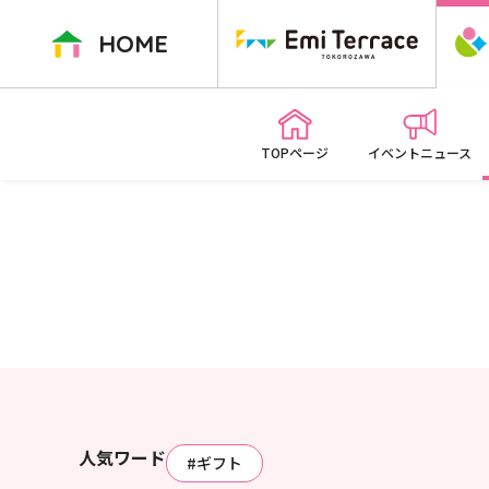
ペ
ー
HOME
ジ
内
を
移
TOPページ
イベントニュース
動
す
る
た
め
の
リ
ン
ク
で
す
人気ワード
本
#ギフト
文