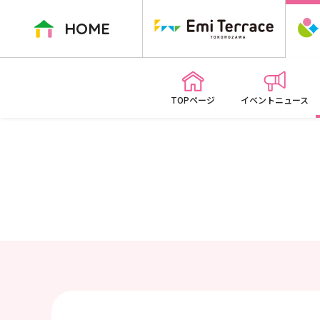
ペ
ー
HOME
ジ
内
を
移
TOPページ
イベントニュース
動
す
る
た
め
の
リ
ン
ク
で
す
本
文