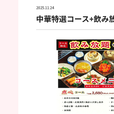
へ
2025.11.24
移
中華特選コース+飲み
動
し
ま
す
フ
ッ
タ
ー
情
報
へ
移
動
し
ま
す