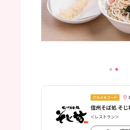
グルメ＆フード
信州そば処 そじ
＜レストラン＞