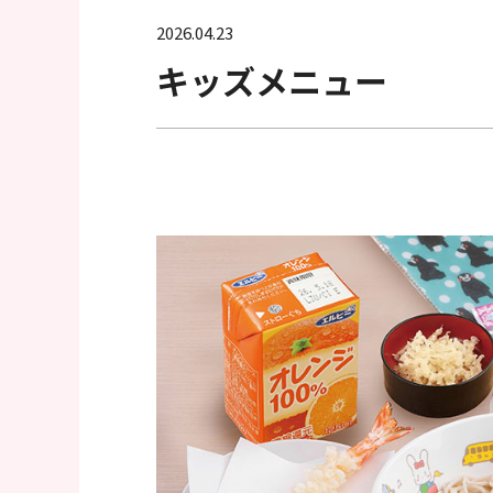
へ
2026.04.23
移
キッズメニュー
動
し
ま
す
フ
ッ
タ
ー
情
報
へ
移
動
し
ま
す