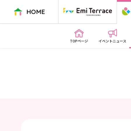
ペ
ー
HOME
ジ
内
を
移
TOPページ
イベントニュース
動
す
る
た
め
の
リ
ン
ク
で
す
本
文