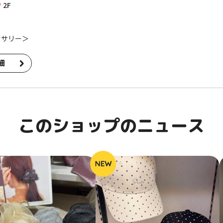
2F
セサリー＞
細
このショップのニュース