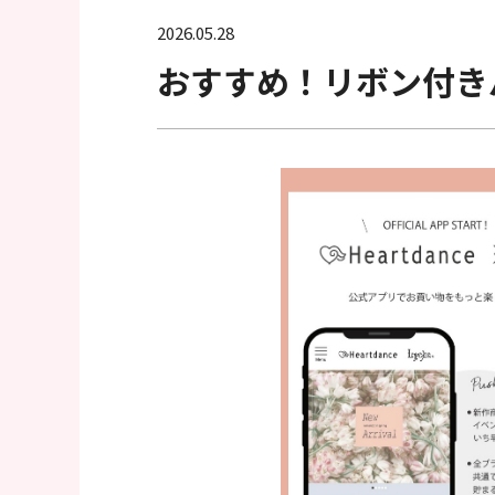
へ
2026.05.28
移
おすすめ！リボン付き
動
し
ま
す
フ
ッ
タ
ー
情
報
へ
移
動
し
ま
す