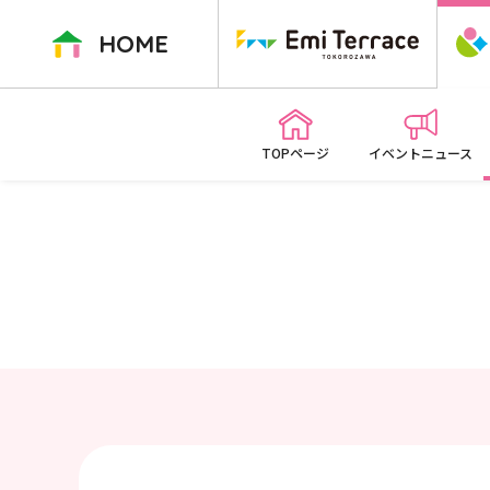
ペ
ー
HOME
ジ
内
を
移
TOPページ
イベントニュース
動
す
る
た
め
の
リ
ン
ク
で
す
本
文