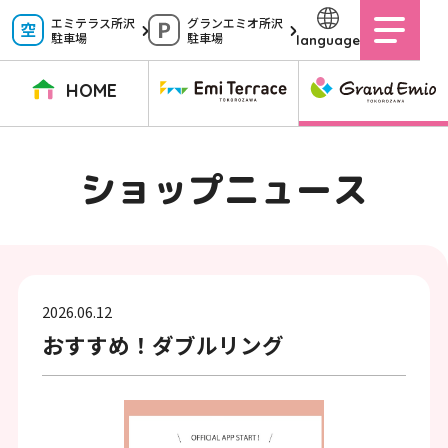
ペ
エミテラス所沢
グランエミオ所沢
駐車場
駐車場
language
ー
ジ
HOME
内
を
TOPページ
イベントニュース
ショップニュース
ショップガイド
ショップニュース
移
動
グルメガイド
営業時間
サービス案内
アクセス
す
施設案内
駐車場
る
2026.06.12
た
イベントスペース
よくある質問
おすすめ！ダブルリング
め
公式アプリ
スタッフ募集
の
ご意見・お問い合わせ
リ