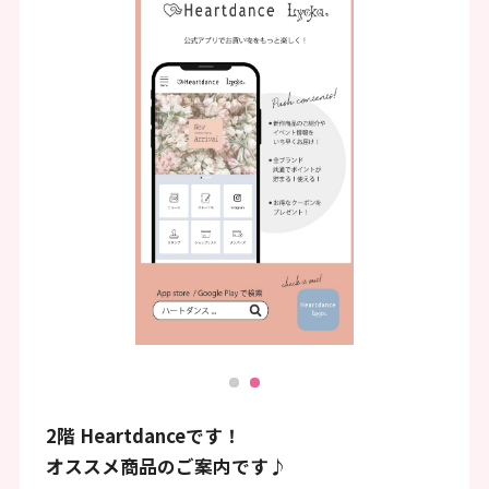
ン
ク
で
す
本
文
へ
移
動
し
ま
す
2階 Heartdanceです！
フ
オススメ商品のご案内です♪