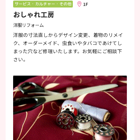
ン
1F
サービス・カルチャー・その他
おしゃれ工房
ク
で
洋服リフォーム
す
洋服の寸法直しからデザイン変更、着物のリメイ
ク、オーダーメイド、虫食いやタバコであけてし
本
まった穴など修理いたします。お気軽にご相談下
文
さい。
へ
移
動
し
ま
す
フ