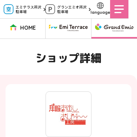
ペ
エミテラス所沢
グランエミオ所沢
駐車場
駐車場
language
ー
ジ
HOME
内
を
TOPページ
イベントニュース
ショップニュース
ショップガイド
ショップ詳細
移
動
グルメガイド
営業時間
サービス案内
アクセス
す
施設案内
駐車場
る
た
イベントスペース
よくある質問
め
公式アプリ
スタッフ募集
の
ご意見・お問い合わせ
リ