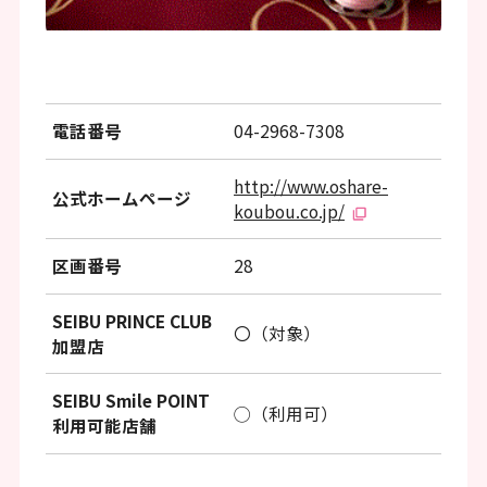
ッ
タ
ー
情
電話番号
04-2968-7308
報
http://www.oshare-
へ
公式ホームページ
koubou.co.jp/
移
動
区画番号
28
し
SEIBU PRINCE CLUB
〇（対象）
ま
加盟店
す
SEIBU Smile POINT
◯（利用可）
利用可能店舗