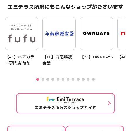
エミテラス所沢にもこんなショップがございます
【4F】ヘアカラ
【1F】海南鶏飯
【3F】OWNDAYS
【4F】
ー
ー専門店 fufu
食堂
エミテラス所沢のショップガイド