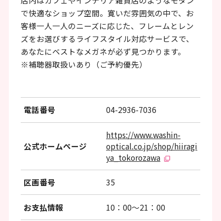
店内はカフェやインテリア雑貨店のようなモダン
ッ
で快適なショップ空間。寛いだ雰囲気の中で、お
タ
客様一人一人のニーズに応じた、フレームとレン
ー
ズをお選びするライフスタイル対応サービスで、
情
あなたにベストなメガネが必ず見つかります。
※補聴器取扱いあり（ご予約優先）
報
へ
移
電話番号
04-2936-7036
動
https://www.washin-
し
公式ホームページ
optical.co.jp/shop/hiiragi
ま
ya_tokorozawa
す
区画番号
35
お支払情報
10：00～21：00