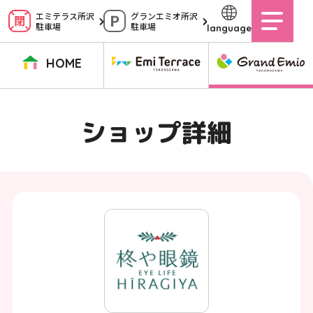
ペ
エミテラス所沢
グランエミオ所沢
駐車場
駐車場
language
ー
ジ
HOME
内
を
TOPページ
イベントニュース
ショップニュース
ショップガイド
ショップ詳細
移
動
グルメガイド
営業時間
サービス案内
アクセス
す
施設案内
駐車場
る
た
イベントスペース
よくある質問
め
公式アプリ
スタッフ募集
の
ご意見・お問い合わせ
リ