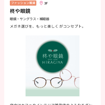
ン
3F
ファッション雑貨
柊や眼鏡
ク
で
眼鏡・サングラス・補聴器
す
メガネ選びを、もっと楽しく がコンセプト。
本
文
へ
移
動
し
ま
す
フ