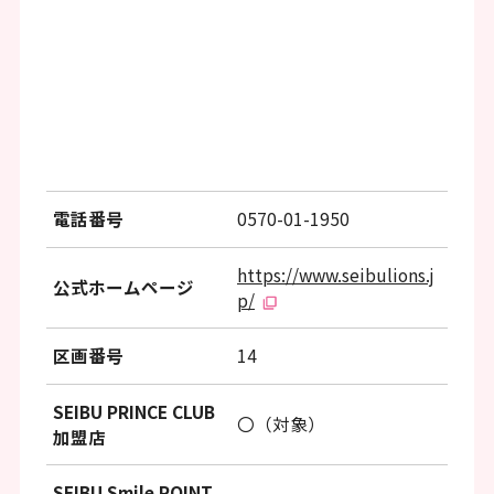
ッ
タ
ー
情
報
へ
電話番号
0570-01-1950
移
動
https://www.seibulions.j
公式ホームページ
p/
し
ま
区画番号
14
す
SEIBU PRINCE CLUB
〇（対象）
加盟店
SEIBU Smile POINT