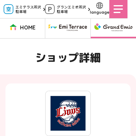
ペ
エミテラス所沢
グランエミオ所沢
駐車場
駐車場
language
ー
ジ
HOME
内
を
TOPページ
イベントニュース
ショップニュース
ショップガイド
ショップ詳細
移
動
グルメガイド
営業時間
サービス案内
アクセス
す
施設案内
駐車場
る
た
イベントスペース
よくある質問
め
公式アプリ
スタッフ募集
の
ご意見・お問い合わせ
リ