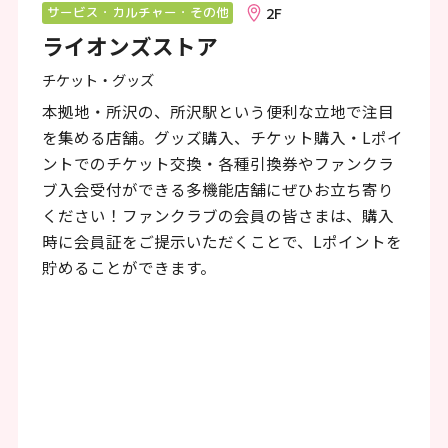
ン
2F
サービス・カルチャー・その他
ライオンズストア
ク
で
チケット・グッズ
す
本拠地・所沢の、所沢駅という便利な立地で注目
を集める店舗。グッズ購入、チケット購入・Lポイ
本
ントでのチケット交換・各種引換券やファンクラ
文
ブ入会受付ができる多機能店舗にぜひお立ち寄り
へ
ください！ファンクラブの会員の皆さまは、購入
時に会員証をご提示いただくことで、Lポイントを
移
貯めることができます。
動
し
ま
す
フ