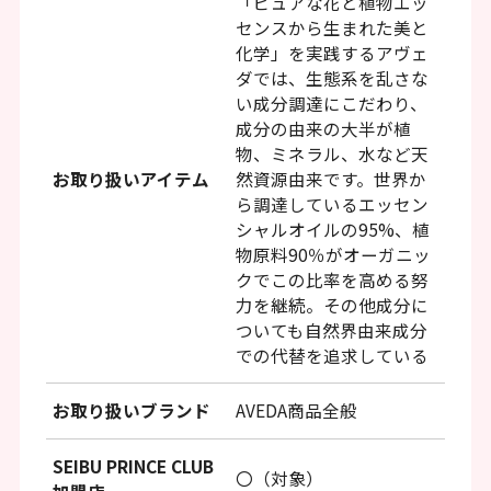
「ピュアな花と植物エッ
センスから生まれた美と
化学」を実践するアヴェ
ダでは、生態系を乱さな
い成分調達にこだわり、
成分の由来の大半が植
物、ミネラル、水など天
お取り扱いアイテム
然資源由来です。世界か
ら調達しているエッセン
シャルオイルの95%、植
物原料90％がオーガニッ
クでこの比率を高める努
力を継続。その他成分に
ついても自然界由来成分
での代替を追求している
お取り扱いブランド
AVEDA商品全般
SEIBU PRINCE CLUB
〇（対象）
加盟店