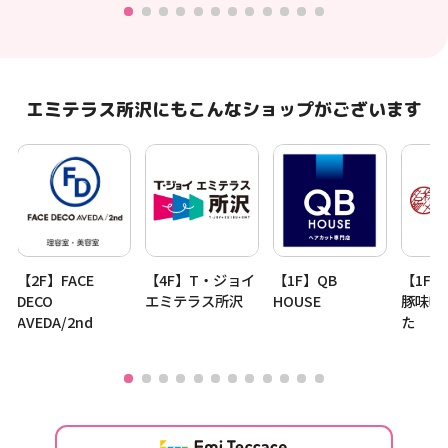
エミテラス所沢にもこんなショップがございます
ィ
【2F】FACE
【4F】T・ジョイ
【1F】QB
【1F
DECO
エミテラス所沢
HOUSE
豚味噌
AVEDA/2nd
た