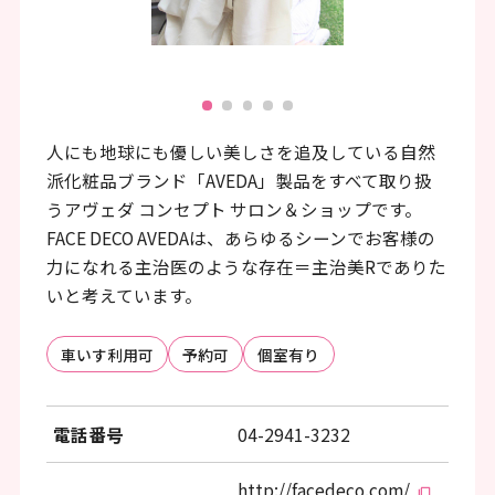
ッ
タ
皆様のライフスタイル
ー
情
人にも地球にも優しい美しさを追及している自然
報
派化粧品ブランド「AVEDA」製品をすべて取り扱
へ
うアヴェダ コンセプト サロン＆ショップです。
移
FACE DECO AVEDAは、あらゆるシーンでお客様の
動
力になれる主治医のような存在＝主治美Rでありた
いと考えています。
し
ま
車いす利用可
予約可
個室有り
す
電話番号
04-2941-3232
http://facedeco.com/