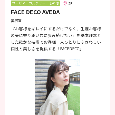
ン
2F
サービス・カルチャー・その他
FACE DECO AVEDA
ク
で
美容室
す
『お客様をキレイにするだけでなく、生涯お客様
の美に寄り添い共に歩み続けたい』を基本理念と
本
した確かな技術でお客様一人ひとりにふさわしい
文
個性と美しさを提供する「FACEDECO」
へ
移
動
し
ま
す
フ