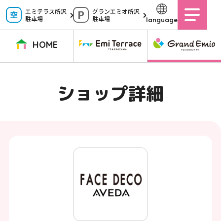
ペ
エミテラス所沢
グランエミオ所沢
駐車場
駐車場
language
ー
ジ
HOME
内
を
TOPページ
イベントニュース
ショップニュース
ショップガイド
ショップ詳細
移
動
グルメガイド
営業時間
サービス案内
アクセス
す
施設案内
駐車場
る
た
イベントスペース
よくある質問
め
公式アプリ
スタッフ募集
の
ご意見・お問い合わせ
リ