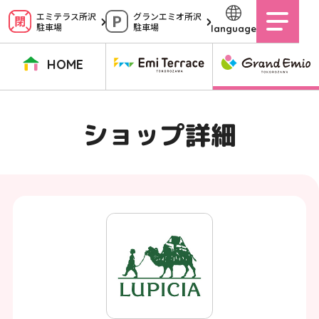
ペ
エミテラス所沢
グランエミオ所沢
駐車場
駐車場
language
ー
ジ
HOME
内
を
TOPページ
イベントニュース
ショップニュース
ショップガイド
ショップ詳細
移
動
グルメガイド
営業時間
サービス案内
アクセス
す
施設案内
駐車場
る
た
イベントスペース
よくある質問
め
公式アプリ
スタッフ募集
の
ご意見・お問い合わせ
リ