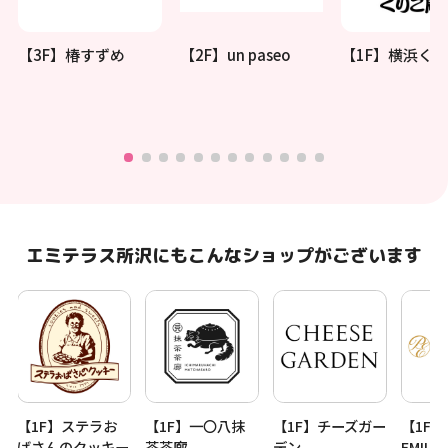
【3F】椿すずめ
【2F】un paseo
【1F】横浜く
エミテラス所沢にもこんなショップがございます
カ
【1F】ステラお
【1F】一〇八抹
【1F】チーズガー
【1F】P
ばさんのクッキー
茶茶廊
デン
EMILE