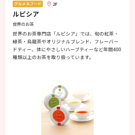
ン
2F
グルメ＆フード
ルピシア
ク
で
世界のお茶
す
世界のお茶専門店「ルピシア」では、旬の紅茶・
緑茶・烏龍茶やオリジナルブレンド、フレーバー
本
ドティー、体にやさしいハーブティーなど年間400
文
種類以上のお茶を取り扱っています。
へ
移
動
し
ま
す
フ