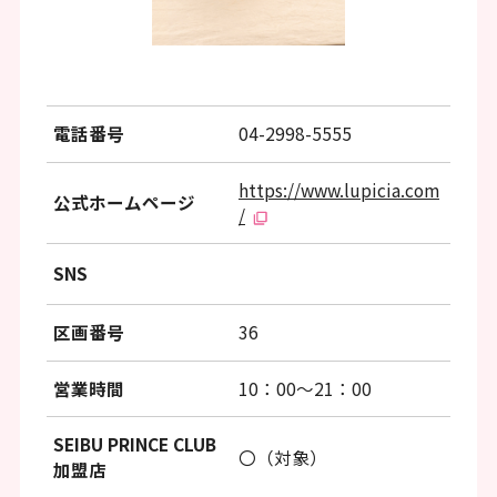
ッ
タ
ー
情
電話番号
04-2998-5555
報
https://www.lupicia.com
へ
公式ホームページ
/
移
動
SNS
し
区画番号
36
ま
す
営業時間
10：00～21：00
SEIBU PRINCE CLUB
〇（対象）
加盟店