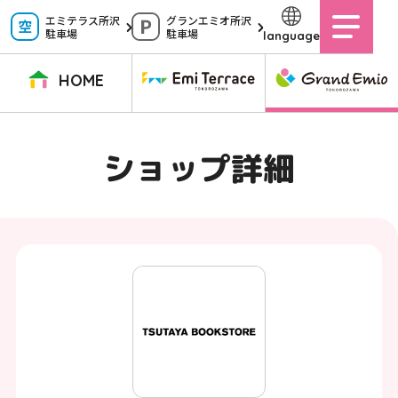
ペ
エミテラス所沢
グランエミオ所沢
駐車場
駐車場
language
ー
ジ
HOME
内
を
TOPページ
イベントニュース
ショップニュース
ショップガイド
ショップ詳細
移
動
グルメガイド
営業時間
サービス案内
アクセス
す
施設案内
駐車場
る
た
イベントスペース
よくある質問
め
公式アプリ
スタッフ募集
の
ご意見・お問い合わせ
リ