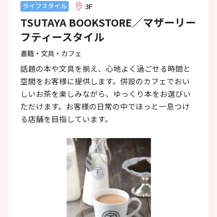
ン
3F
ライフスタイル
TSUTAYA BOOKSTORE／マザーリー
ク
フティースタイル
で
書籍・文具・カフェ
す
話題の本や文具を揃え、心地よく過ごせる時間と
本
空間をお客様に提供します。併設のカフェでおい
文
しいお茶を楽しみながら、ゆっくり本をお選びい
へ
ただけます。お客様の日常の中でほっと一息つけ
る店舗を目指しています。
移
動
し
ま
す
フ