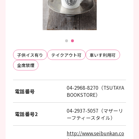
ッ
タ
ー
情
報
へ
子供イス有り
テイクアウト可
車いす利用可
移
全席禁煙
動
し
04-2968-8270（TSUTAYA
電話番号
BOOKSTORE）
ま
す
04-2937-5057（マザーリ
電話番号2
ーフティースタイル）
http://www.seibunkan.co