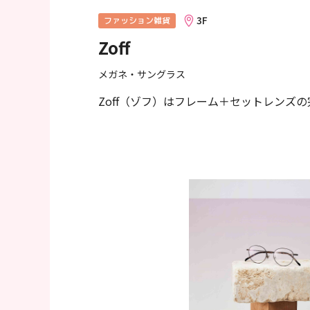
へ
3F
ファッション雑貨
移
Zoff
動
し
メガネ・サングラス
ま
す
Zoff（ゾフ）はフレーム＋セットレンズの
フ
ッ
タ
ー
情
報
へ
移
動
し
ま
す