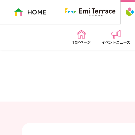
ペ
ー
HOME
ジ
内
を
移
TOPページ
イベントニュース
動
す
る
た
め
の
リ
ン
ク
で
す
本
文