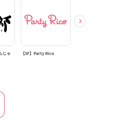
もんじゃ
【3F】Party Rico
【2F】アニエスベー