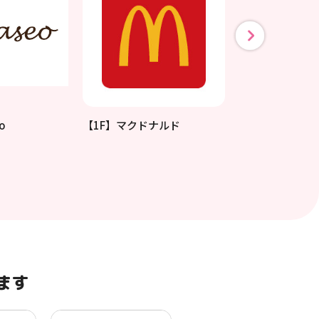
o
【1F】マクドナルド
【3F】Forma
ます