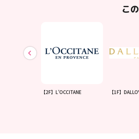
この
桜クリニック
【2F】L’OCCITANE
【1F】DALLO