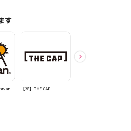
ます
ravan
【2F】THE CAP
【2F】CALNE