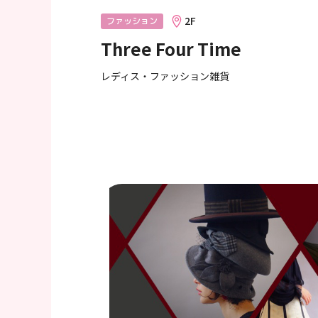
へ
2F
ファッション
移
Three Four Time
動
し
レディス・ファッション雑貨
ま
す
フ
ッ
タ
ー
情
報
へ
移
動
し
ま
す