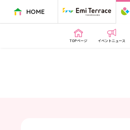
ペ
ー
HOME
ジ
内
を
移
TOPページ
イベントニュース
動
す
る
た
め
の
リ
ン
ク
で
す
本
文