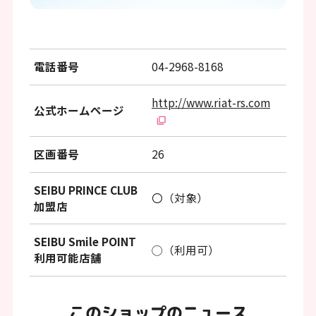
ッ
タ
ー
電話番号
04-2968-8168
情
報
http://www.riat-rs.com
公式ホームページ
へ
移
区画番号
26
動
SEIBU PRINCE CLUB
し
〇（対象）
加盟店
ま
す
SEIBU Smile POINT
◯（利用可）
利用可能店舗
このショップのニュース