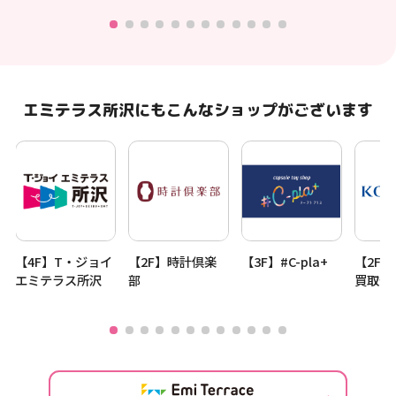
エミテラス所沢にもこんなショップがございます
堂
【4F】T・ジョイ
【2F】時計倶楽
【3F】#C-pla+
【2F】
エミテラス所沢
部
買取セ