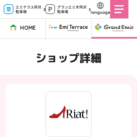
ペ
エミテラス所沢
グランエミオ所沢
駐車場
駐車場
language
ー
ジ
HOME
内
を
TOPページ
イベントニュース
ショップニュース
ショップガイド
ショップ詳細
移
動
グルメガイド
営業時間
サービス案内
アクセス
す
施設案内
駐車場
る
た
イベントスペース
よくある質問
め
公式アプリ
スタッフ募集
の
ご意見・お問い合わせ
リ