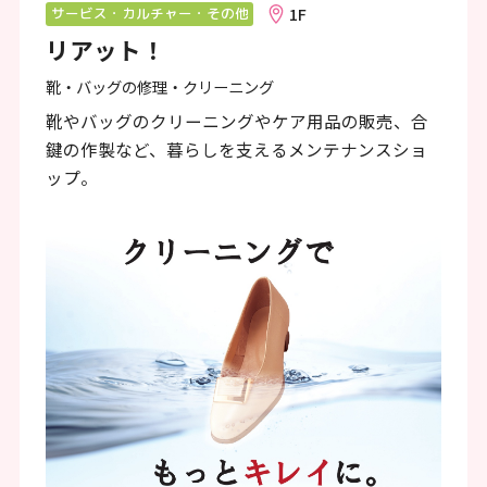
ン
1F
サービス・カルチャー・その他
リアット！
ク
で
靴・バッグの修理・クリーニング
す
靴やバッグのクリーニングやケア用品の販売、合
鍵の作製など、暮らしを支えるメンテナンスショ
本
ップ。
文
へ
移
動
し
ま
す
フ