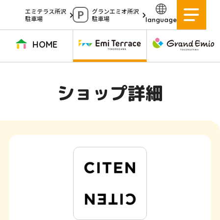
ペ
エミテラス所沢
グランエミオ所沢
駐車場
駐車場
language
ー
ジ
HOME
内
を
TOPページ
イベントニュース
ショップニュース
ショップガイド
ショップ詳細
移
動
グルメガイド
営業時間
サービス案内
アクセス
す
施設案内
駐車場
る
た
イベントスペース
よくある質問
め
公式アプリ
スタッフ募集
の
ご意見・お問い合わせ
リ