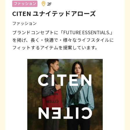
ン
2F
ファッション
CITEN ユナイテッドアローズ
ク
で
ファッション
す
ブランドコンセプトに「FUTURE ESSENTIALS.」
を掲げ、長く・快適で・様々なライフスタイルに
本
フィットするアイテムを提案しています。
文
へ
移
動
し
ま
す
フ