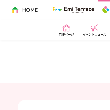
ペ
ー
HOME
ジ
内
を
移
TOPページ
イベントニュース
動
す
る
た
め
の
リ
ン
ク
で
す
本
文