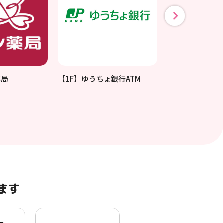
薬局
【1F】ゆうちょ銀行ATM
【1F】西武バ
内所
ます