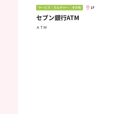
へ
1F
サービス・カルチャー・その他
移
セブン銀行ATM
動
し
ＡＴＭ
ま
す
フ
ッ
タ
ー
情
報
へ
移
動
し
ま
す