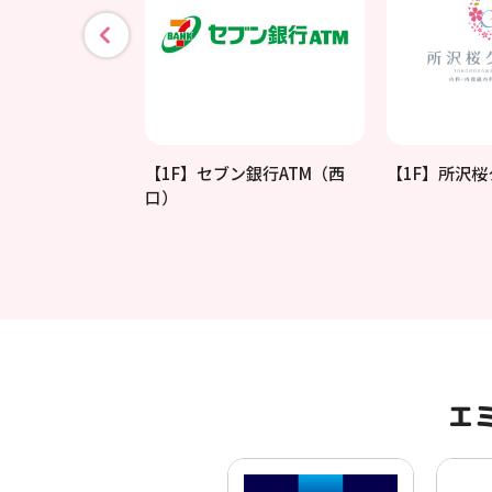
EYA TOKYO
【1F】セブン銀行ATM（西
【1F】所沢
口）
エ