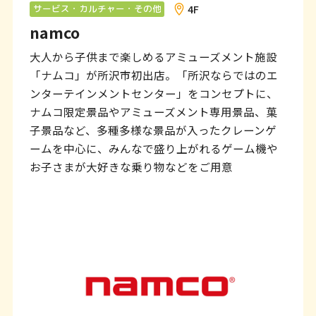
ン
4F
サービス・カルチャー・その他
namco
ク
で
大人から子供まで楽しめるアミューズメント施設
「ナムコ」が所沢市初出店。「所沢ならではのエ
す
ンターテインメントセンター」をコンセプトに、
本
ナムコ限定景品やアミューズメント専用景品、菓
文
子景品など、多種多様な景品が入ったクレーンゲ
ームを中心に、みんなで盛り上がれるゲーム機や
へ
お子さまが大好きな乗り物などをご用意
移
動
し
ま
す
フ