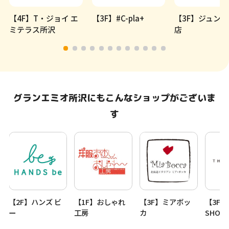
【4F】T・ジョイ エ
【3F】#C-pla+
【3F】ジュン
ミテラス所沢
店
グランエミオ所沢にもこんなショップがございま
す
【2F】ハンズ ビ
【1F】おしゃれ
【3F】ミアボッ
【3F】
プ
ー
工房
カ
SHOP 