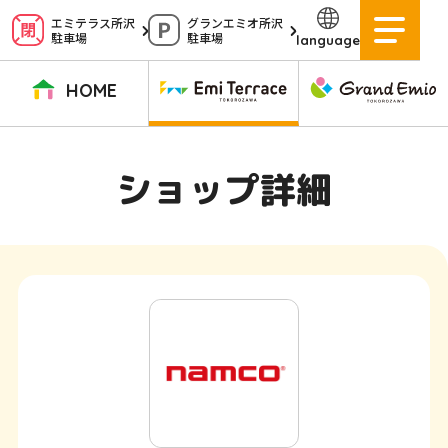
ペ
エミテラス所沢
グランエミオ所沢
駐車場
駐車場
language
ー
ジ
HOME
内
を
TOPページ
イベントニュース
ショップニュース
ショップガイド
ショップ詳細
移
動
グルメガイド
営業時間
サービス案内
アクセス
す
施設案内
駐車場
る
た
イベントスペース
よくある質問
め
公式アプリ
スタッフ募集
の
ご意見・お問い合わせ
リ