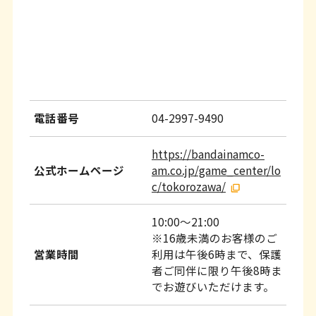
ッ
タ
ー
情
報
電話番号
04-2997-9490
へ
移
https://bandainamco-
動
公式ホームページ
am.co.jp/game_center/lo
c/tokorozawa/
し
ま
10:00～21:00
※16歳未満のお客様のご
す
営業時間
利用は午後6時まで、保護
者ご同伴に限り午後8時ま
でお遊びいただけます。