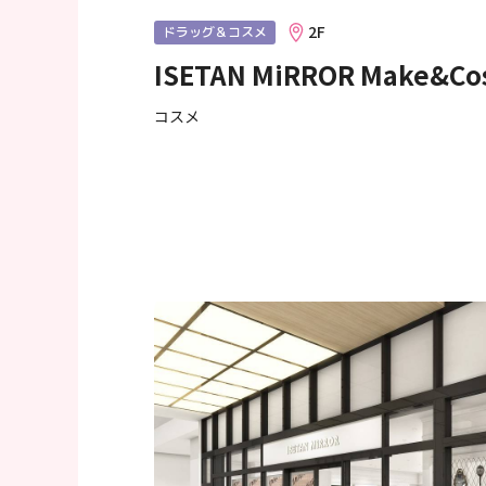
へ
2F
ドラッグ＆コスメ
移
ISETAN MiRROR Make&Co
動
し
コスメ
ま
す
フ
ッ
タ
ー
情
報
へ
移
動
し
ま
す