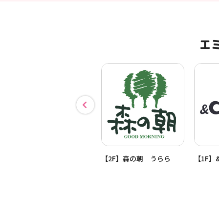
エ
【2F】生活の木
【2F】森の朝 うらら
【1F】&