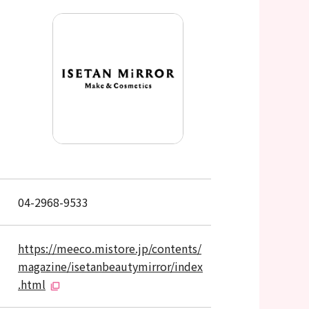
04-2968-9533
https://meeco.mistore.jp/contents/
magazine/isetanbeautymirror/index
.html