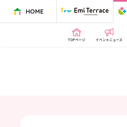
ペ
ー
HOME
ジ
内
を
移
TOPページ
イベントニュース
動
す
る
た
め
の
リ
ン
ク
で
す
本
文