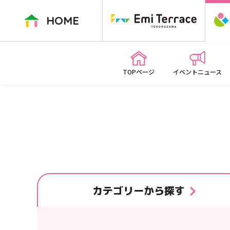
ペ
ー
HOME
ジ
内
を
移
TOPページ
イベントニュース
動
す
る
た
め
の
リ
ン
ク
カテゴリー
から探す
で
す
本
文