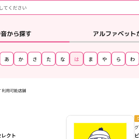
0音
から探す
アルファベット
あ
か
さ
た
な
は
ま
や
ら
わ
OINT 利用可能店舗
グ
セレクト