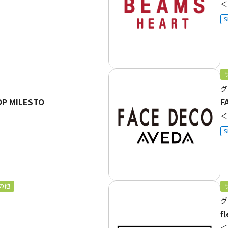
＜
S
グ
P MILESTO
F
＜
S
の他
グ
f
＜