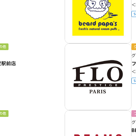
＜
S
の他
グ
沢駅前店
フ
＜
S
の他
グ
B