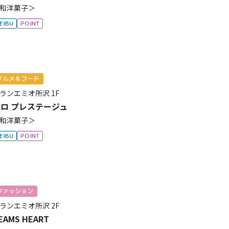
和洋菓子＞
EIBU
POINT
グルメ＆フード
ランエミオ所沢
1F
ロ プレステージュ
和洋菓子＞
EIBU
POINT
ファッション
ランエミオ所沢
2F
EAMS HEART