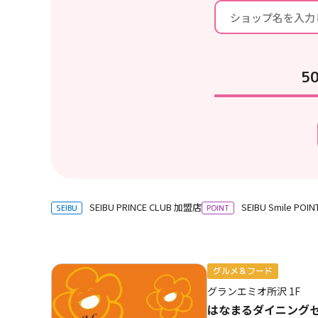
へ
移
動
し
5
ま
す
フ
ッ
タ
ー
情
報
SEIBU PRINCE CLUB 加盟店
SEIBU Smile P
SEIBU
POINT
へ
移
動
し
グルメ＆フード
ま
グランエミオ所沢
1F
す
はなまるダイニング