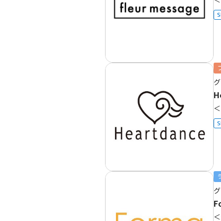
S
グ
H
＜
S
グ
F
＜