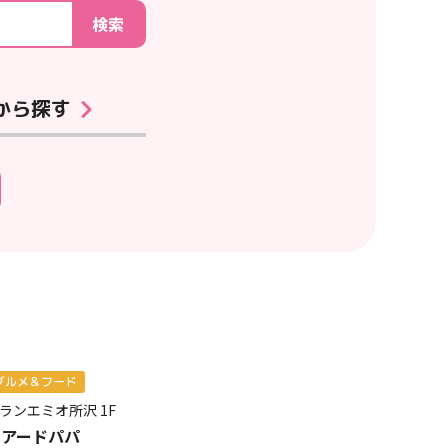
検索
から探す
グルメ＆フード
ランエミオ所沢
1F
ビアードパパ