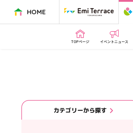
ペ
ー
HOME
ジ
内
を
移
TOPページ
イベントニュース
動
す
る
た
め
の
リ
ン
ク
カテゴリー
から探す
で
す
本
文