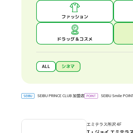
へ
移
ファッション
動
し
ま
ドラッグ＆コスメ
す
フ
ッ
タ
ALL
シネマ
ー
情
報
へ
SEIBU PRINCE CLUB 加盟店
SEIBU Smile P
SEIBU
POINT
移
動
し
ま
エミテラス所沢
4F
す
T・ジョイ エミテラ