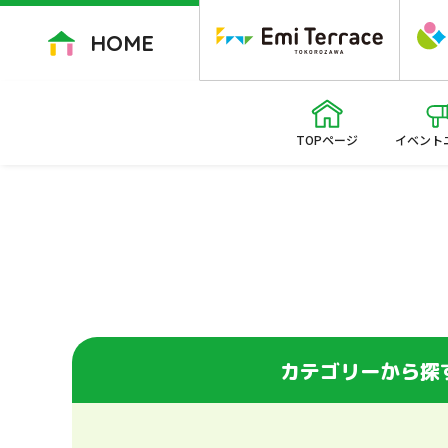
ペ
ー
HOME
ジ
内
を
移
TOPページ
イベント
動
す
る
た
め
の
リ
ン
ク
カテゴリー
から探
で
す
本
文