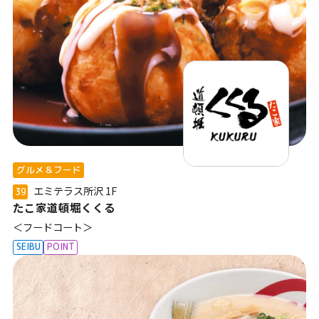
グルメ＆フード
エミテラス所沢
1F
39
たこ家道頓堀くくる
＜フードコート＞
SEIBU
POINT