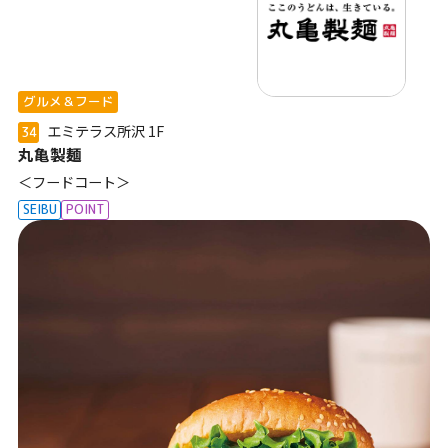
グルメ＆フード
エミテラス所沢
1F
34
丸亀製麺
＜フードコート＞
SEIBU
POINT