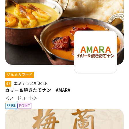
グルメ＆フード
エミテラス所沢
1F
43
カリー＆焼きたてナン AMARA
＜フードコート＞
SEIBU
POINT