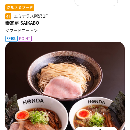
グルメ＆フード
エミテラス所沢
1F
41
妻家房 SAIKABO
＜フードコート＞
SEIBU
POINT