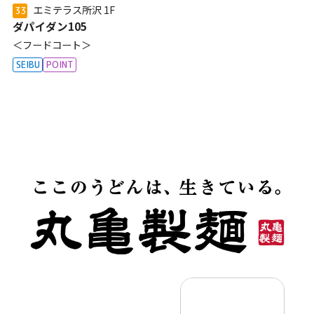
エミテラス所沢
1F
33
ダパイダン105
＜フードコート＞
SEIBU
POINT