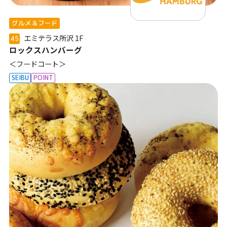
グルメ＆フード
エミテラス所沢
1F
45
ロックスハンバーグ
＜フードコート＞
SEIBU
POINT