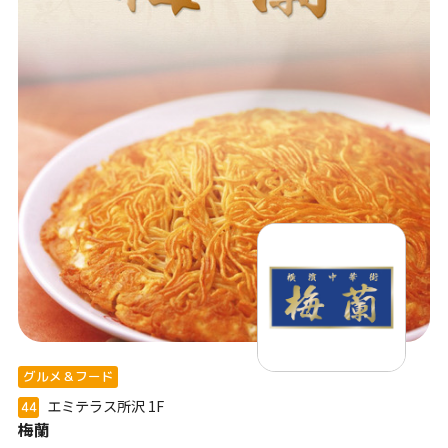
グルメ＆フード
エミテラス所沢
1F
44
梅蘭