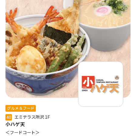
グルメ＆フード
エミテラス所沢
1F
40
小ハゲ天
＜フードコート＞