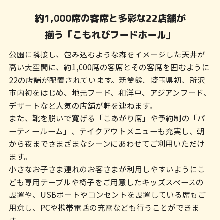
ン
約1,000席の客席と多彩な22店舗が
ク
揃う「こもれびフードホール」
で
す
公園に隣接し、包み込むような森をイメージした天井が
高い大空間に、約1,000席の客席とその客席を囲むように
本
22の店舗が配置されています。新業態、埼玉県初、所沢
文
市内初をはじめ、地元フード、和洋中、アジアンフード、
へ
デザートなど人気の店舗が軒を連ねます。
また、靴を脱いで寛げる「こあがり席」や予約制の「パ
移
ーティールーム」、テイクアウトメニューも充実し、朝
動
から夜までさまざまなシーンにあわせてご利用いただけ
し
ます。
小さなお子さま連れのお客さまが利用しやすいようにこ
ま
ども専用テーブルや椅子をご用意したキッズスペースの
す
設置や、USBポートやコンセントを設置している席もご
フ
用意し、PCや携帯電話の充電なども行うことができま