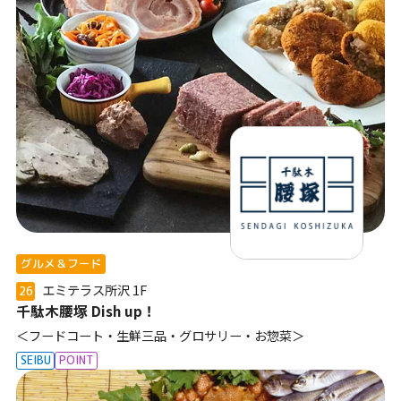
グルメ＆フード
エミテラス所沢
1F
26
千駄木腰塚 Dish up！
＜フードコート・生鮮三品・グロサリー・お惣菜＞
SEIBU
POINT