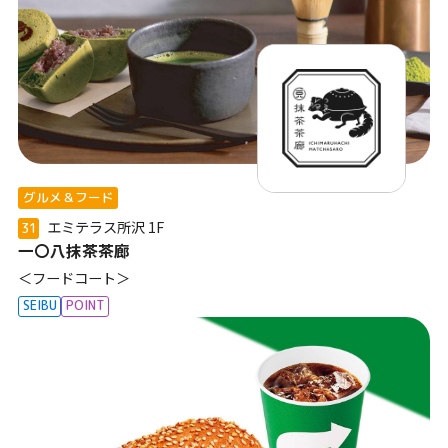
グルメ＆フード
エミテラス所沢
1F
31
一〇八抹茶茶廊
＜フードコート＞
SEIBU
POINT