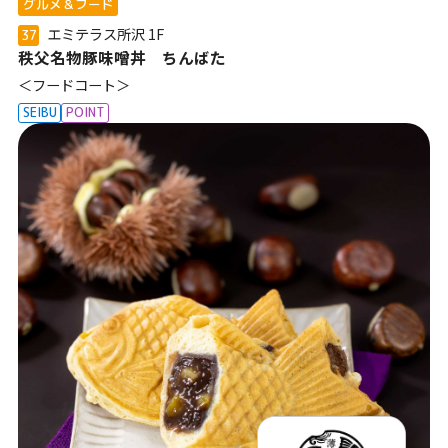
グルメ＆フード
エミテラス所沢
1F
37
秩父名物豚味噌丼 ちんばた
＜フードコート＞
SEIBU
POINT