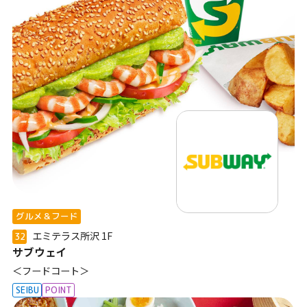
グルメ＆フード
エミテラス所沢
1F
32
サブウェイ
＜フードコート＞
SEIBU
POINT