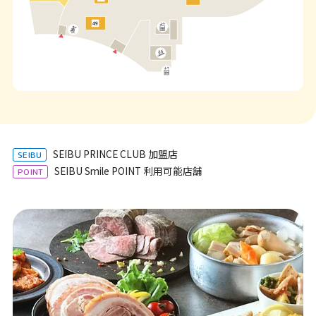
SEIBU PRINCE CLUB 加盟店
SEIBU
SEIBU Smile POINT 利用可能店舗
POINT