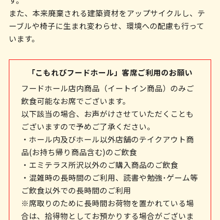
す。
ッ
また、本来廃棄される建築資材をアップサイクルし、テ
タ
ーブルや椅子に生まれ変わらせ、環境への配慮も行って
ー
います。
情
報
「こもれびフードホール」客席ご利用のお願い
へ
フードホール店内商品（イートイン商品）のみご
飲食可能なお席でございます。
移
以下該当の場合、お声がけさせていただくことも
動
ございますので予めご了承ください。
し
・ホール内及びホール以外店舗のテイクアウト商
ま
品(お持ち帰り商品含む)のご飲食
・エミテラス所沢以外のご購入商品のご飲食
す
・混雑時の長時間のご利用、読書や勉強･ゲーム等
ご飲食以外での長時間のご利用
※席取りのために長時間お荷物を置かれている場
合は、拾得物としてお預かりする場合がございま