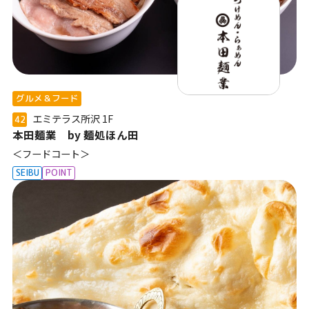
グルメ＆フード
エミテラス所沢
1F
42
本田麺業 by 麺処ほん田
＜フードコート＞
SEIBU
POINT