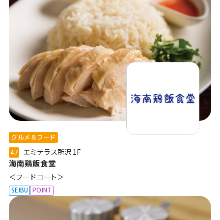
グルメ＆フード
エミテラス所沢
1F
47
海南鶏飯食堂
＜フードコート＞
SEIBU
POINT