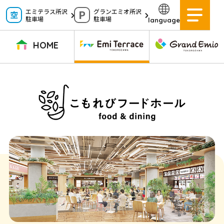
ペ
エミテラス所沢
グランエミオ所沢
駐車場
駐車場
language
ー
ジ
HOME
内
を
TOPページ
イベントニュース
ショップニュース
ショップガイド
移
動
グルメガイド
営業時間
サービス案内
アクセス
す
施設案内
駐車場
る
た
イベントスペース
よくある質問
め
公式アプリ
スタッフ募集
の
ご意見・お問い合わせ
リ