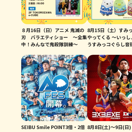
８月16日（日）アニメ 鬼滅の
8月15日（土）すみ
刃 バラエティショー ～全集
やってくる ～いっし
中！みんなで鬼殺隊訓練～
うすみっコぐらし音
SEIBU Smile POINT3倍・2倍
8月8日(土)～9日(日)