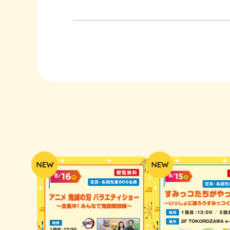
へ
移
動
し
ま
す
フ
ッ
タ
ー
情
報
へ
移
動
し
ま
す