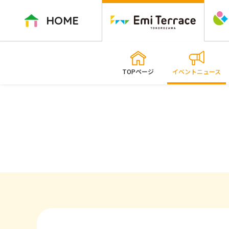
ペ
ー
HOME
ジ
内
を
移
TOPページ
イベントニュース
動
す
る
た
め
の
リ
ン
ク
で
す
本
文