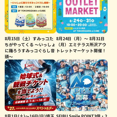
ッ
タ
ー
情
報
8月15日（土）すみっコた
8月24日（月）～ 8月31日
ちがやってくる ～いっしょ
（月）エミテラス所沢アウ
へ
に踊ろうすみっコぐらし音
トレットマーケット開催！
移
頭～
動
し
ま
す
8月1日(土)～16日(日)埼玉
SEIBU Smile POINT3倍・2