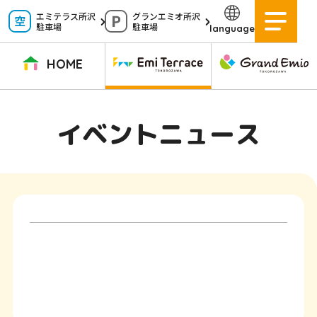
ペ
エミテラス所沢
グランエミオ所沢
駐車場
駐車場
language
ー
ジ
HOME
内
を
TOPページ
イベントニュース
ショップニュース
ショップガイド
イベントニュース
移
動
グルメガイド
営業時間
サービス案内
アクセス
す
施設案内
駐車場
る
た
イベントスペース
よくある質問
め
公式アプリ
スタッフ募集
の
ご意見・お問い合わせ
リ