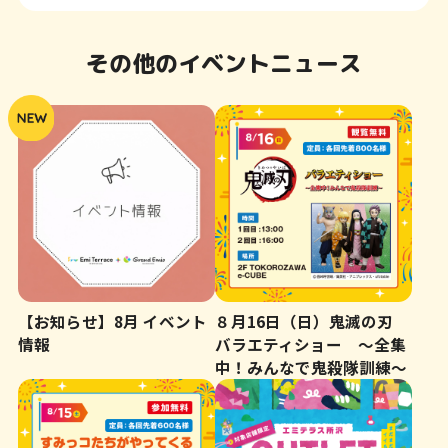
ン
ク
その他のイベントニュース
で
す
本
文
へ
移
動
し
【お知らせ】8月 イベント
８月16日（日）鬼滅の刃
情報
バラエティショー ～全集
ま
中！みんなで鬼殺隊訓練～
す
フ