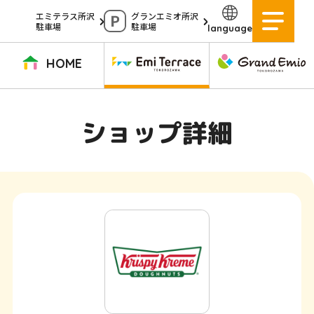
ペ
エミテラス所沢
グランエミオ所沢
駐車場
駐車場
language
ー
ジ
HOME
内
を
TOPページ
イベントニュース
ショップニュース
ショップガイド
ショップ詳細
移
動
グルメガイド
営業時間
サービス案内
アクセス
す
施設案内
駐車場
る
た
イベントスペース
よくある質問
め
公式アプリ
スタッフ募集
の
ご意見・お問い合わせ
リ