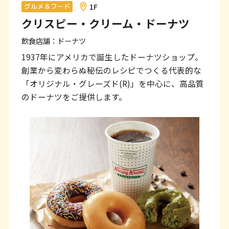
ン
1F
グルメ＆フード
クリスピー・クリーム・ドーナツ
ク
で
飲食店舗：ドーナツ
す
1937年にアメリカで誕生したドーナツショップ。
創業から変わらぬ秘伝のレシピでつくる代表的な
本
「オリジナル・グレーズド(R)」を中心に、高品質
文
のドーナツをご提供します。
へ
移
動
し
ま
す
フ