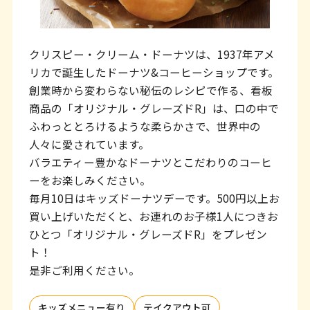
ッ
タ
ー
クリスピー・クリーム・ドーナツは、1937年アメ
情
リカで誕生したドーナツ&コーヒーショップです。
創業時から変わらない秘伝のレシピで作る、看板
報
商品の「オリジナル・グレーズドR」は、口の中で
へ
ふわっととろけるような柔らかさで、世界中の
移
人々に愛されています。
バラエティー豊かなドーナツとこだわりのコーヒ
動
ーをお楽しみください。
し
毎月10日はキッズドーナツデーです。500円以上お
ま
買い上げいただくと、お連れのお子様1人につきお
ひとつ「オリジナル・グレーズドR」をプレゼン
す
ト！
是非ご利用ください。
キッズメニュー有り
テイクアウト可