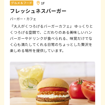
ン
1F
グルメ＆フード
フレッシュネスバーガー
ク
で
バーガー・カフェ
す
『大人がくつろげるバーガーカフェ』 ゆっくりと
くつろげる空間で、こだわりのある美味しいハン
本
バーガーやドリンクが食べられる、味覚だけでな
文
く心も満たしてくれる日常のちょっとした贅沢を
へ
楽しめる場所を提供しています。
移
動
し
ま
す
フ