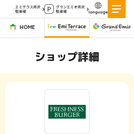
ペ
エミテラス所沢
グランエミオ所沢
駐車場
駐車場
language
ー
ジ
HOME
内
を
TOPページ
イベントニュース
ショップニュース
ショップガイド
ショップ詳細
移
動
グルメガイド
営業時間
サービス案内
アクセス
す
施設案内
駐車場
る
た
イベントスペース
よくある質問
め
公式アプリ
スタッフ募集
の
ご意見・お問い合わせ
リ