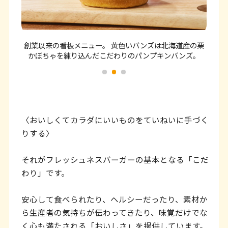
ッ
タ
ー
創業以来の看板メニュー。 黄色いバンズは北海道産の栗
自家
情
かぼちゃを練り込んだこだわりのパンプキンバンズ。
報
へ
移
〈おいしくてカラダにいいものをていねいに手づく
動
りする〉
し
ま
それがフレッシュネスバーガーの基本となる「こだ
わり」です。
す
安心して食べられたり、ヘルシーだったり、素材か
ら生産者の気持ちが伝わってきたり、味覚だけでな
く心も満たされる「おいしさ」を提供しています。