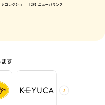
ィキ コレクショ
【2F】ニューバランス
【3F】アカチャ
います