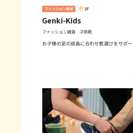
へ
3F
ファッション雑貨
移
Genki-Kids
動
し
ファッション雑貨 子供靴
ま
す
お子様の足の成長に合わせ靴選びをサポー
フ
ッ
タ
ー
情
報
へ
移
動
し
ま
す