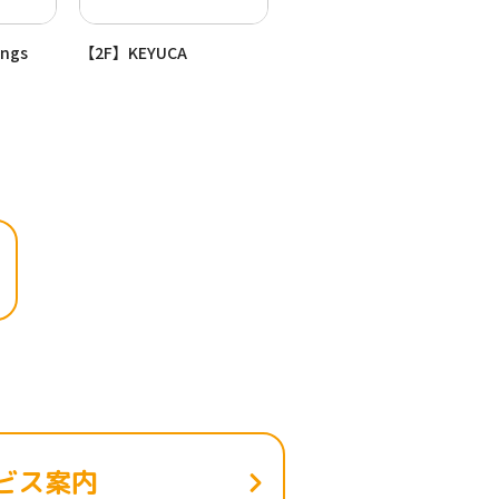
ings
【2F】KEYUCA
【1F】おしゃれ工房
ビス案内