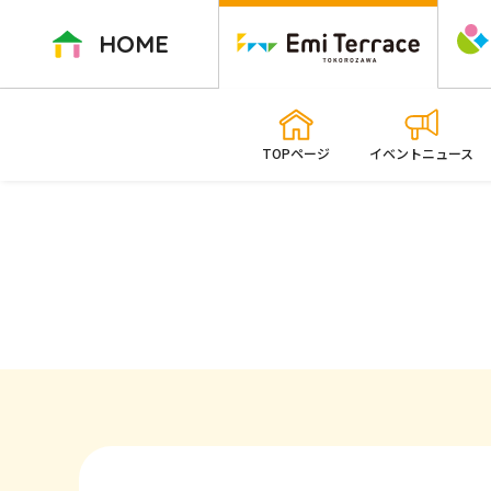
ペ
ー
HOME
ジ
内
を
移
TOPページ
イベントニュース
動
す
る
た
め
の
リ
ン
ク
で
す
本
文