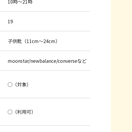
10時～21時
19
子供靴（11cm～24cm）
乗るだけで計測できます
moonstar/newbalance/converseなど
◯（対象）
◯（利用可）