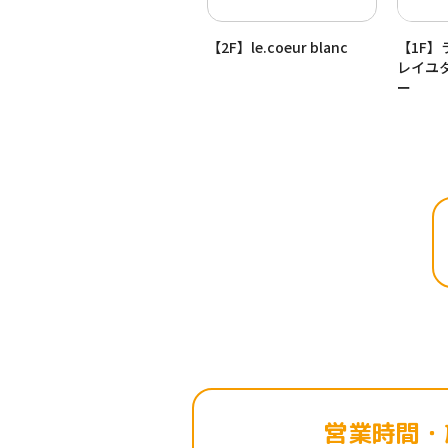
【2F】AKOMEYA TOKYO
【2F】le.coeur blanc
【1F】
レイユ
ー
営業時間・