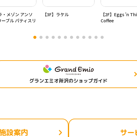
ラ・メゾン アンソ
【3F】ラケル
【2F】Eggs ’n Th
ターブル パティスリ
Coffee
グランエミオ所沢のショップガイド
施設案内
サー