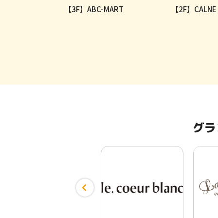
w caravan
【3F】ABC-MART
【2F】CALNE
グラ