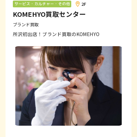
ン
2F
サービス・カルチャー・その他
KOMEHYO買取センター
ク
で
ブランド買取
す
所沢初出店！ブランド買取のKOMEHYO
本
文
へ
移
動
し
ま
す
フ