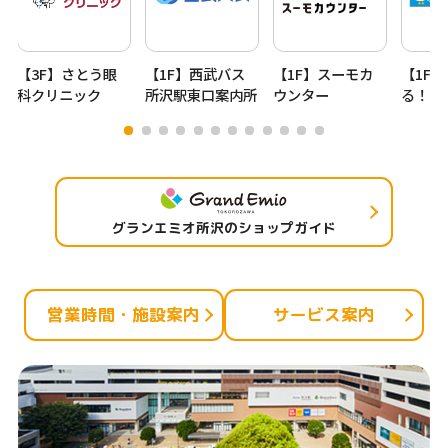
【3F】さとう眼
【1F】西武バス
【1F】スーモカ
【1F
科クリニック
所沢駅東口案内所
ウンター
る！ほ
グランエミオ所沢のショップガイド
営業時間・施設案内
サービス案内