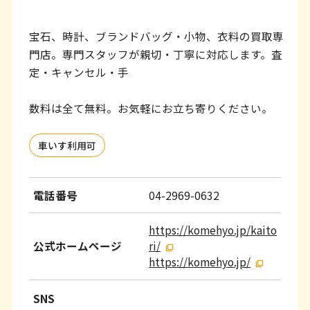
ッ
タ
宝石、時計、ブランドバッグ・小物、衣料の買取専
ー
門店。専門スタッフが親切・丁寧に対応します。査
情
定・キャンセル・手
報
数料は全て無料。お気軽にお立ち寄りください。
へ
移
車いす利用可
動
し
電話番号
04-2969-0632
ま
https://komehyo.jp/kaito
す
公式ホームページ
ri/
https://komehyo.jp/
SNS