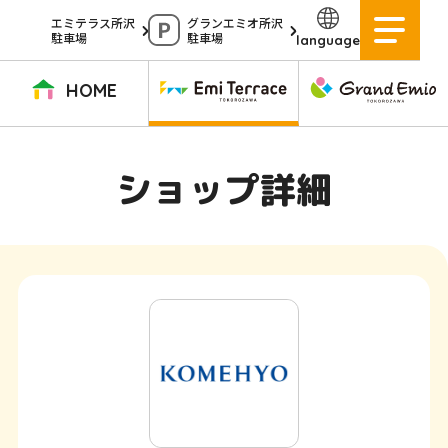
ペ
エミテラス所沢
グランエミオ所沢
駐車場
駐車場
language
ー
ジ
HOME
内
を
TOPページ
イベントニュース
ショップニュース
ショップガイド
ショップ詳細
移
動
グルメガイド
営業時間
サービス案内
アクセス
す
施設案内
駐車場
る
た
イベントスペース
よくある質問
め
公式アプリ
スタッフ募集
の
ご意見・お問い合わせ
リ