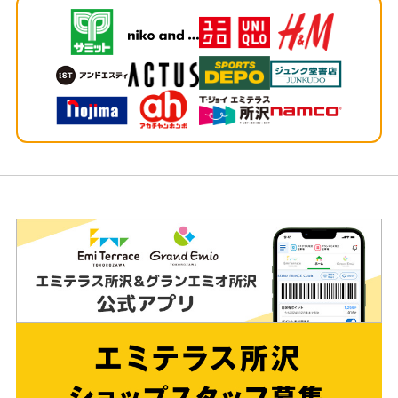
ッ
タ
ー
情
報
へ
移
動
し
ま
す