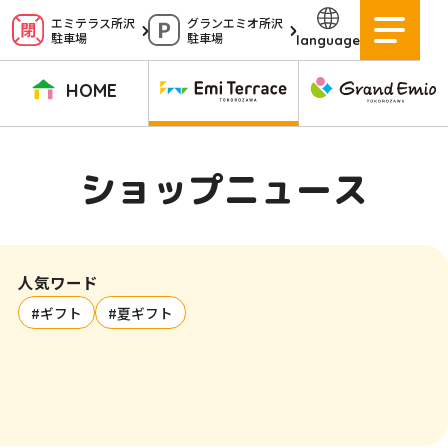
ペ
エミテラス所沢
グランエミオ所沢
駐車場
駐車場
language
ー
ジ
HOME
内
を
TOPページ
イベントニュース
ショップニュース
ショップガイド
ショップニュース
移
動
グルメガイド
営業時間
サービス案内
アクセス
す
施設案内
駐車場
人気ワード
る
#ギフト
#夏ギフト
た
イベントスペース
よくある質問
め
公式アプリ
スタッフ募集
の
ご意見・お問い合わせ
リ