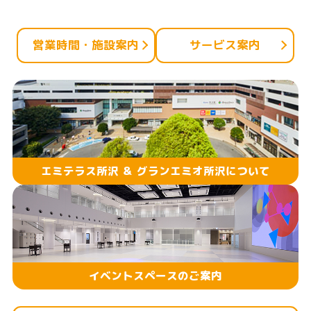
ン
ク
営業時間・施設案内
サービス案内
で
す
本
文
へ
移
エミテラス所沢 ＆ グランエミオ所沢について
動
し
ま
す
イベントスペースのご案内
フ