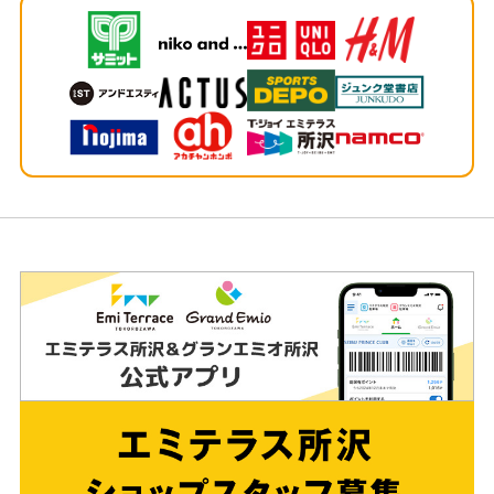
ッ
タ
ー
情
報
へ
移
動
し
ま
す