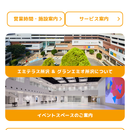
ン
ク
営業時間・施設案内
サービス案内
で
す
本
文
へ
移
エミテラス所沢 ＆ グランエミオ所沢について
動
し
ま
す
イベントスペースのご案内
フ