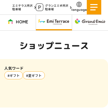
ペ
エミテラス所沢
グランエミオ所沢
駐車場
駐車場
language
ー
ジ
HOME
内
を
TOPページ
イベントニュース
ショップニュース
ショップガイド
ショップニュース
移
動
グルメガイド
営業時間
サービス案内
アクセス
す
施設案内
駐車場
人気ワード
る
#ギフト
#夏ギフト
た
イベントスペース
よくある質問
め
公式アプリ
スタッフ募集
の
ご意見・お問い合わせ
リ