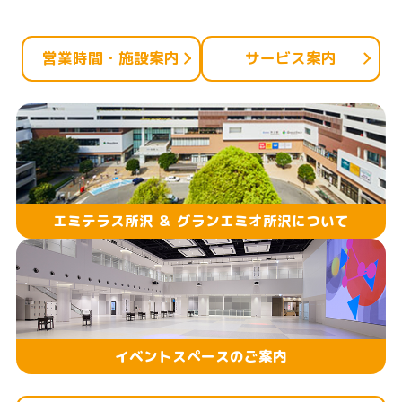
ン
ク
営業時間・施設案内
サービス案内
で
す
本
文
へ
移
エミテラス所沢 ＆ グランエミオ所沢について
動
し
ま
す
イベントスペースのご案内
フ