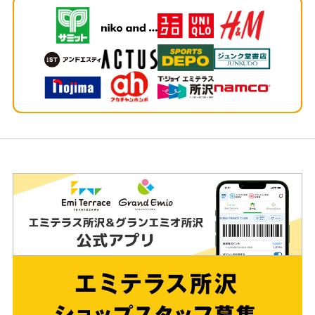
ッ
タ
ー
情
報
へ
移
動
し
ま
す