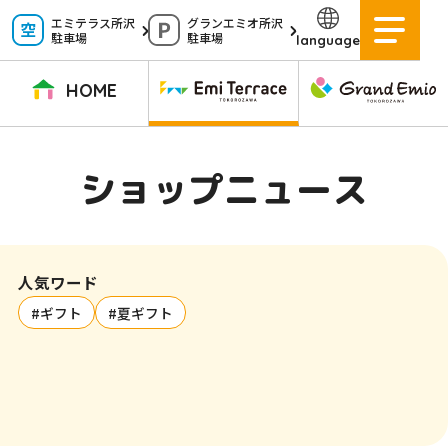
ペ
エミテラス所沢
グランエミオ所沢
駐車場
駐車場
language
ー
ジ
HOME
内
を
TOPページ
イベントニュース
ショップニュース
ショップガイド
ショップニュース
移
動
グルメガイド
営業時間
サービス案内
アクセス
す
施設案内
駐車場
人気ワード
る
#ギフト
#夏ギフト
た
イベントスペース
よくある質問
め
公式アプリ
スタッフ募集
の
ご意見・お問い合わせ
リ