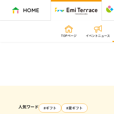
ペ
ー
HOME
ジ
内
を
移
TOPページ
イベントニュース
動
す
る
た
め
の
リ
ン
ク
で
す
人気ワード
本
#ギフト
#夏ギフト
文