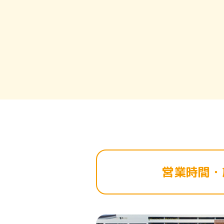
へ
移
動
し
ま
す
フ
ッ
タ
ー
情
報
へ
移
営業時間・
動
し
ま
す