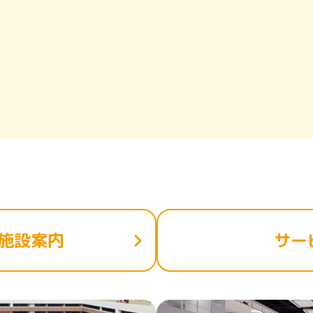
施設案内
サー