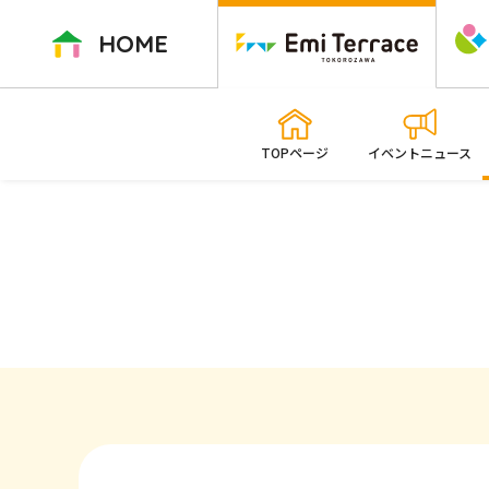
ペ
ー
HOME
ジ
内
を
移
TOPページ
イベントニュース
動
す
る
た
め
の
リ
ン
ク
で
す
本
文