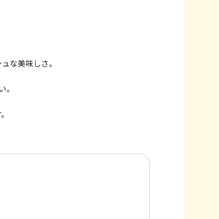
。
シュな美味しさ。
い。
す。