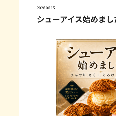
へ
2026.06.15
移
シューアイス始めまし
動
し
ま
す
フ
ッ
タ
ー
情
報
へ
移
動
し
ま
す