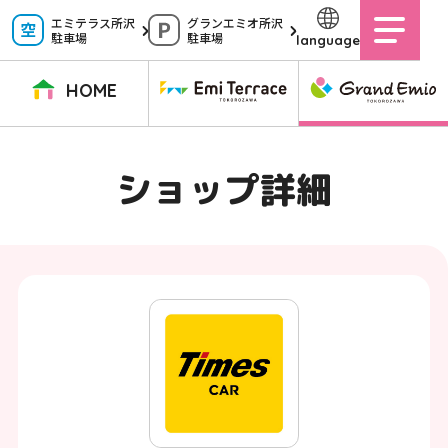
ペ
エミテラス所沢
グランエミオ所沢
駐車場
駐車場
language
ー
ジ
HOME
内
を
TOPページ
イベントニュース
ショップニュース
ショップガイド
ショップ詳細
移
動
グルメガイド
営業時間
サービス案内
アクセス
す
施設案内
駐車場
る
た
イベントスペース
よくある質問
め
公式アプリ
スタッフ募集
の
ご意見・お問い合わせ
リ