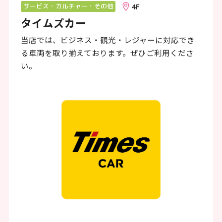
ン
4F
サービス・カルチャー・その他
タイムズカー
ク
で
当店では、ビジネス・観光・レジャーに対応でき
る車両を取り揃えております。ぜひご利用くださ
す
い。
本
文
へ
移
動
し
ま
す
フ