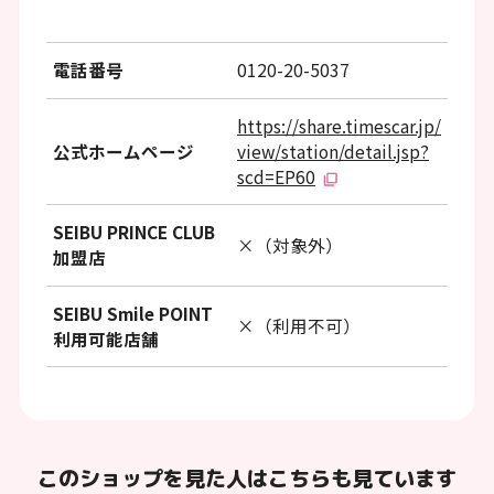
ッ
タ
電話番号
0120-20-5037
ー
情
https://share.timescar.jp/
公式ホームページ
view/station/detail.jsp?
報
scd=EP60
へ
移
SEIBU PRINCE CLUB
×（対象外）
加盟店
動
し
SEIBU Smile POINT
×（利用不可）
利用可能店舗
ま
す
このショップを見た人はこちらも見ています