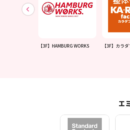
惣菜 KASEI
【3F】HAMBURG WORKS
【3F】カラ
エ