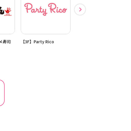
ルメ寿司
【3F】Party Rico
【3F】ニキティキ コレク
ション