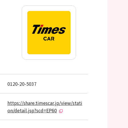
0120-20-5037
https://share.timescar.jp/view/stati
on/detail.jsp?scd=EP60