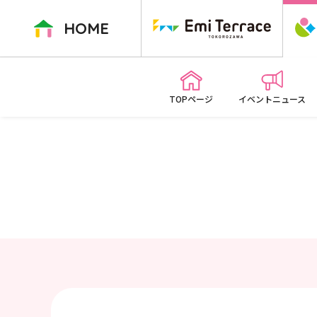
ペ
ー
HOME
ジ
内
を
移
TOPページ
イベントニュース
動
す
る
た
め
の
リ
ン
ク
で
す
本
文