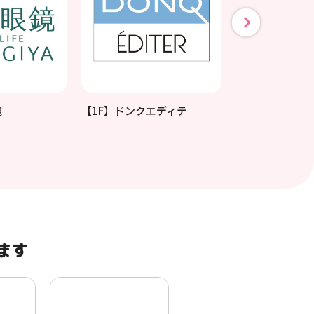
鏡
【1F】ドンクエディテ
【3F】椿すずめ
ます