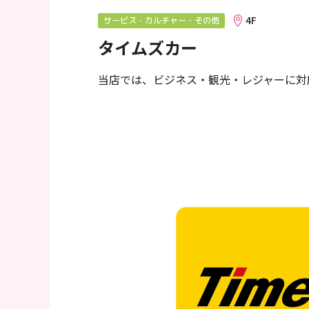
へ
4F
サービス・カルチャー・その他
移
タイムズカー
動
し
当店では、ビジネス・観光・レジャーに対
ま
す
フ
ッ
タ
ー
情
報
へ
移
動
し
ま
す