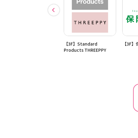
【4F】所沢西口眼科
【3F】Standard
【3F】
Products THREEPPY