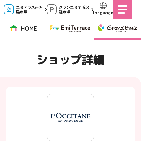
ペ
エミテラス所沢
グランエミオ所沢
駐車場
駐車場
language
ー
ジ
HOME
内
を
TOPページ
イベントニュース
ショップニュース
ショップガイド
ショップ詳細
移
動
グルメガイド
営業時間
サービス案内
アクセス
す
施設案内
駐車場
る
た
イベントスペース
よくある質問
め
公式アプリ
スタッフ募集
の
ご意見・お問い合わせ
リ