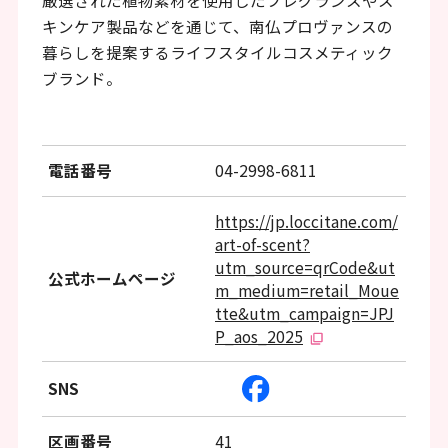
厳選された植物素材を使用したフレグランスやス
ッ
キンケア製品などを通じて、南仏プロヴァンスの
タ
暮らしを提案するライフスタイルコスメティック
ー
ブランド。
情
報
電話番号
04-2998-6811
へ
移
https://jp.loccitane.com/
動
art-of-scent?
utm_source=qrCode&ut
し
公式ホームページ
m_medium=retail_Moue
ま
tte&utm_campaign=JPJ
P_aos_2025
す
SNS
区画番号
41