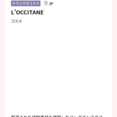
ン
2F
ドラッグ＆コスメ
L’OCCITANE
ク
で
コスメ
す
本
文
へ
移
動
し
ま
す
フ