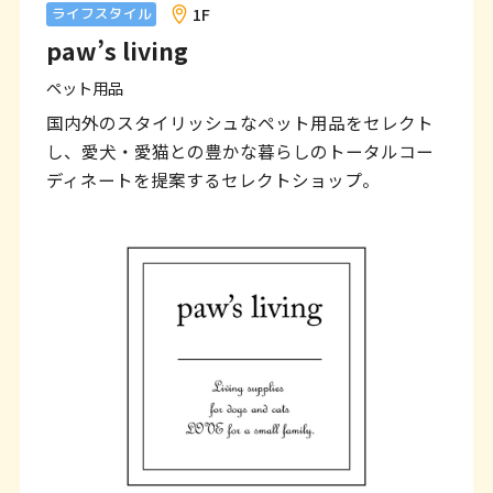
ン
1F
ライフスタイル
paw’s living
ク
で
ペット用品
す
国内外のスタイリッシュなペット用品をセレクト
し、愛犬・愛猫との豊かな暮らしのトータルコー
本
ディネートを提案するセレクトショップ。
文
へ
移
動
し
ま
す
フ