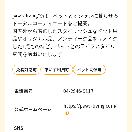
ッ
タ
paw’s livingでは、ペットとオシャレに暮らせる
ー
トータルコーディネートをご提案。
情
国内外から厳選したスタイリッシュなペット用
品やオリジナル
品、アンティーク品をリメイク
報
した1点ものなど、ペットとのライフスタイル
へ
空間を演出いたします。
移
免税対応可
車いす利用可
ペット同伴可
動
し
電話番号
04-2946-9117
ま
す
https://paws-living.com/
公式ホームページ
SNS