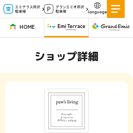
ペ
エミテラス所沢
グランエミオ所沢
駐車場
駐車場
language
ー
ジ
HOME
内
を
TOPページ
イベントニュース
ショップニュース
ショップガイド
ショップ詳細
移
動
グルメガイド
営業時間
サービス案内
アクセス
す
施設案内
駐車場
る
た
イベントスペース
よくある質問
め
公式アプリ
スタッフ募集
の
ご意見・お問い合わせ
リ