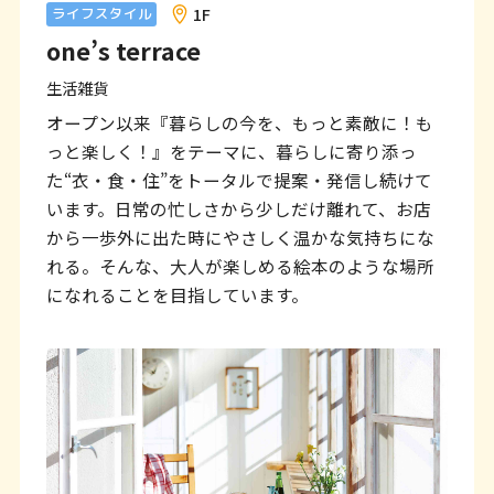
ン
1F
ライフスタイル
one’s terrace
ク
で
生活雑貨
す
オープン以来『暮らしの今を、もっと素敵に！も
っと楽しく！』をテーマに、暮らしに寄り添っ
本
た“衣・食・住”をトータルで提案・発信し続けて
文
います。日常の忙しさから少しだけ離れて、お店
へ
から一歩外に出た時にやさしく温かな気持ちにな
れる。そんな、大人が楽しめる絵本のような場所
移
になれることを目指しています。
動
し
ま
す
フ