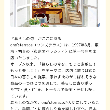
ッ
タ
ー
情
報
『暮らしの旬』がここにある
へ
one’sterrace（ワンズテラス）は、1997年8月、東
移
京・初台の〈東京オペラシティ〉に第一号店を出
店いたしました。
動
オープン以来、『暮らしの今を、もっと素敵に！
し
もっと楽しく！』をテーマに、店内に散りばめた
ま
日々の暮らしの提案、思わず笑みがこぼれそうな
商品の一つひとつを通して、暮らしに寄り添っ
す
た“衣・食・住”を、トータルで提案・発信し続け
ています。
暮らしのなかで、one’sterraceが大切にしているこ
とに、季節ごとに暮らしや食を楽しむ文化、日本