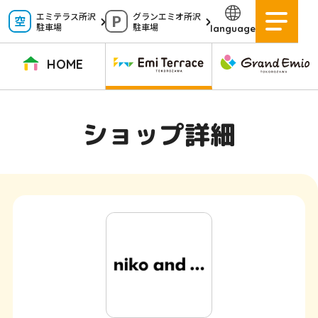
ペ
エミテラス所沢
グランエミオ所沢
駐車場
駐車場
language
ー
ジ
HOME
内
を
TOPページ
イベントニュース
ショップニュース
ショップガイド
ショップ詳細
移
動
グルメガイド
営業時間
サービス案内
アクセス
す
施設案内
駐車場
る
た
イベントスペース
よくある質問
め
公式アプリ
スタッフ募集
の
ご意見・お問い合わせ
リ