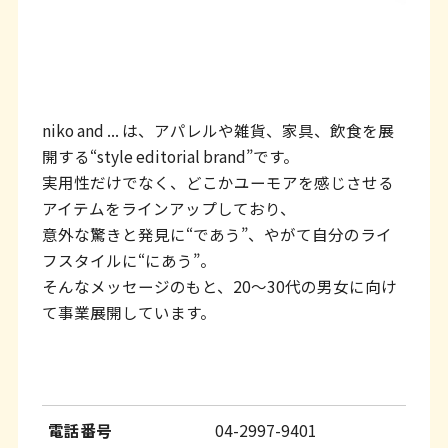
ッ
タ
ー
情
niko and ... は、アパレルや雑貨、家具、飲食を展
報
開する“style editorial brand”です。
へ
実用性だけでなく、どこかユーモアを感じさせる
移
アイテムをラインアップしており、
意外な驚きと発見に“であう”、やがて自分のライ
動
フスタイルに“にあう”。
し
そんなメッセージのもと、20～30代の男女に向け
ま
て事業展開しています。
す
電話番号
04-2997-9401