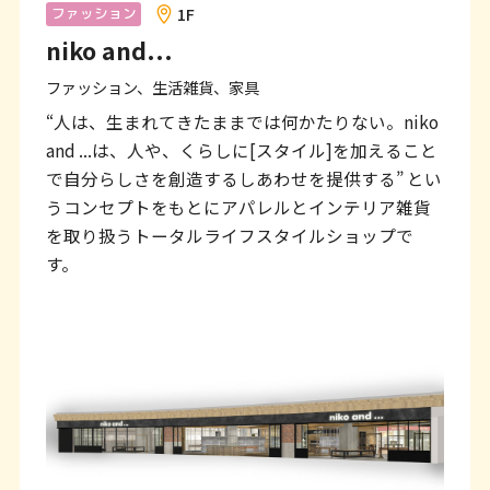
ン
1F
ファッション
niko and...
ク
で
ファッション、生活雑貨、家具
す
“人は、生まれてきたままでは何かたりない。niko
and ...は、人や、くらしに[スタイル]を加えること
本
で自分らしさを創造するしあわせを提供する” とい
文
うコンセプトをもとにアパレルとインテリア雑貨
へ
を取り扱うトータルライフスタイルショップで
す。
移
動
し
ま
す
フ