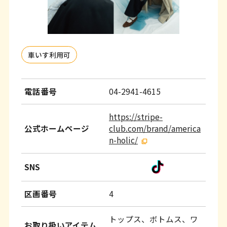
ッ
タ
ー
情
車いす利用可
報
へ
電話番号
04-2941-4615
移
https://stripe-
動
公式ホームページ
club.com/brand/america
し
n-holic/
ま
SNS
す
区画番号
4
トップス、ボトムス、ワ
お取り扱いアイテム