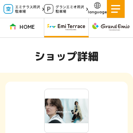
ペ
エミテラス所沢
グランエミオ所沢
駐車場
駐車場
language
ー
ジ
HOME
内
を
TOPページ
イベントニュース
ショップニュース
ショップガイド
ショップ詳細
移
動
グルメガイド
営業時間
サービス案内
アクセス
す
施設案内
駐車場
る
た
イベントスペース
よくある質問
め
公式アプリ
スタッフ募集
の
ご意見・お問い合わせ
リ