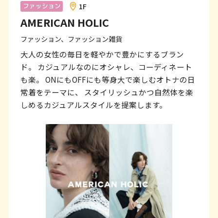
ン
1F
ファッション
AMERICAN HOLIC
ク
で
ファッション、ファッション雑貨
す
大人の女性の毎日を軽やかで豊かにするブラン
ド。 カジュアルなのにオシャレ、コーディネート
本
も楽。 ONにもOFFにも等身大で楽しむオトナの日
文
常着をテーマに、 スタイリッシュかつ自然体を楽
へ
しめるカジュアルスタイルを提案します。
移
動
し
ま
す
フ