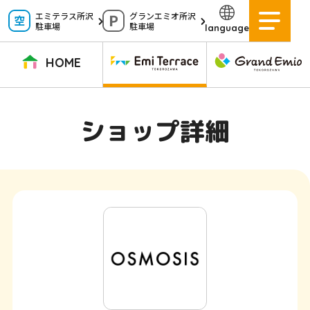
ペ
エミテラス所沢
グランエミオ所沢
駐車場
駐車場
language
ー
ジ
HOME
内
を
TOPページ
イベントニュース
ショップニュース
ショップガイド
ショップ詳細
移
動
グルメガイド
営業時間
サービス案内
アクセス
す
施設案内
駐車場
る
た
イベントスペース
よくある質問
め
公式アプリ
スタッフ募集
の
ご意見・お問い合わせ
リ