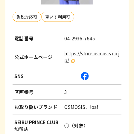
ッ
タ
免税対応可
車いす利用可
ー
情
電話番号
04-2936-7645
報
へ
https://store.osmosis.co.j
公式ホームページ
p/
移
動
SNS
し
区画番号
3
ま
す
お取り扱いブランド
OSMOSIS、loaf
SEIBU PRINCE CLUB
◯（対象）
加盟店