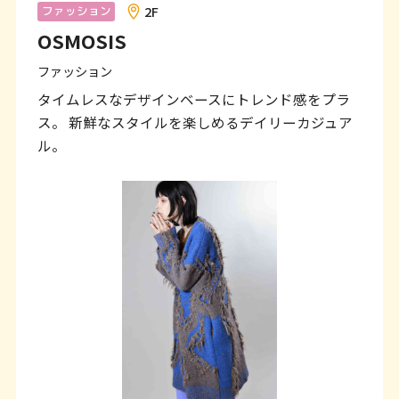
ン
2F
ファッション
OSMOSIS
ク
で
ファッション
す
タイムレスなデザインベースにトレンド感をプラ
ス。 新鮮なスタイルを楽しめるデイリーカジュア
本
ル。
文
へ
移
動
し
ま
す
フ