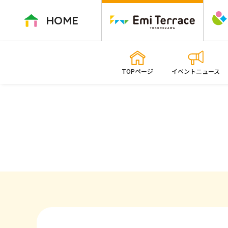
ペ
ー
HOME
ジ
内
を
移
TOPページ
イベントニュース
動
す
る
た
め
の
リ
ン
ク
で
す
本
文