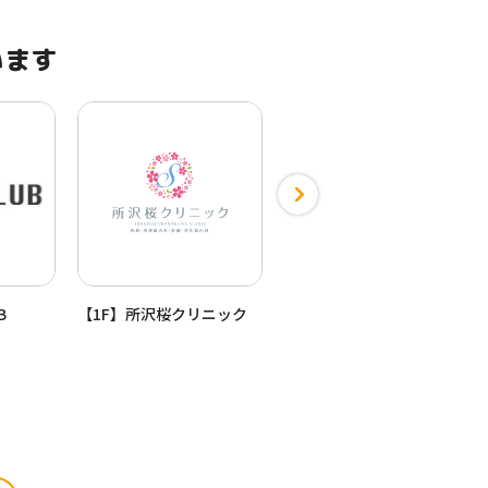
います
B
【1F】所沢桜クリニック
【1F】所沢さとう耳鼻咽喉
科