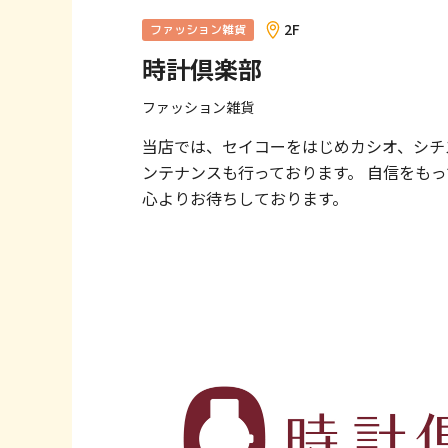
へ
2F
ファッション雑貨
移
時計倶楽部
動
し
ファッション雑貨
ま
す
当店では、セイコーをはじめカシオ、シチ
フ
ンテナンスも行っております。 自信をも
ッ
心よりお待ちしております。
タ
ー
情
報
へ
移
動
し
ま
す